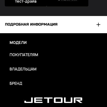
тест-драйв
ПОДРОБНАЯ ИНФОРМАЦИЯ
*
ООО «ВОТУР МОТОР РУС» оставляет за собой исключительное
право вносить изменения в любую комплектацию автомобиля
МОДЕЛИ
без предварительного уведомления. Упоминаемое
оборудование может быть опциональным. Не является
ПОКУПАТЕЛЯМ
публичной офертой.
ВЛАДЕЛЬЦАМ
БРЕНД