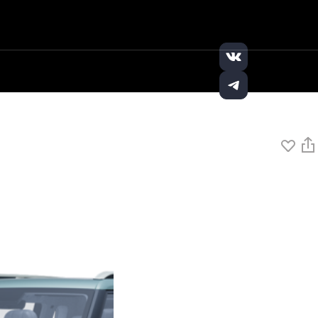
+7 (8552) 913-
Заказать
|
|
131
звонок