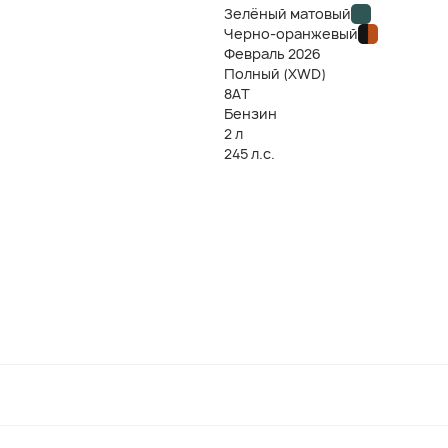
Зелёный матовый
Черно-оранжевый
Февраль
2026
Полный (XWD)
8AT
Бензин
2 л
245 л.с.