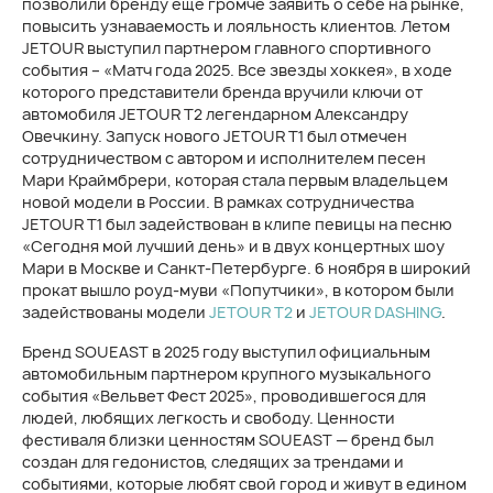
позволили бренду еще громче заявить о себе на рынке,
повысить узнаваемость и лояльность клиентов. Летом
JETOUR выступил партнером главного спортивного
события – «Матч года 2025. Все звезды хоккея», в ходе
которого представители бренда вручили ключи от
автомобиля JETOUR T2 легендарном Александру
Овечкину. Запуск нового JETOUR T1 был отмечен
сотрудничеством с автором и исполнителем песен
Мари Краймбрери, которая стала первым владельцем
новой модели в России. В рамках сотрудничества
JETOUR T1 был задействован в клипе певицы на песню
«Сегодня мой лучший день» и в двух концертных шоу
Мари в Москве и Санкт-Петербурге. 6 ноября в широкий
прокат вышло роуд-муви «Попутчики», в котором были
задействованы модели
JETOUR T2
и
JETOUR DASHING
.
Бренд SOUEAST в 2025 году выступил официальным
автомобильным партнером крупного музыкального
события «Вельвет Фест 2025», проводившегося для
людей, любящих легкость и свободу. Ценности
фестиваля близки ценностям SOUEAST — бренд был
создан для гедонистов, следящих за трендами и
событиями, которые любят свой город и живут в едином