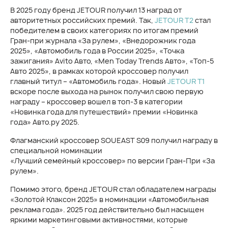
В 2025 году бренд JETOUR получил 13 наград от
авторитетных российских премий. Так,
JETOUR T2
стал
победителем в своих категориях по итогам премий
Гран-при журнала «За рулем», «Внедорожник года
2025», «Автомобиль года в России 2025», «Точка
зажигания» Avito Авто, «Men Today Trends Авто», «Топ-5
Авто 2025», в рамках которой кроссовер получил
главный титул – «Автомобиль года». Новый
JETOUR T1
вскоре после выхода на рынок получил свою первую
награду – кроссовер вошел в топ-3 в категории
«Новинка года для путешествий» премии «Новинка
года» Авто.ру 2025.
Флагманский кроссовер SOUEAST S09 получил награду в
специальной номинации
«Лучший семейный кроссовер» по версии Гран-При «За
рулем».
Помимо этого, бренд JETOUR стал обладателем награды
«Золотой Клаксон 2025» в номинации «Автомобильная
реклама года». 2025 год действительно был насыщен
яркими маркетинговыми активностями, которые