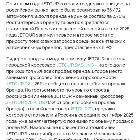
По итогам года JETOUR сохранил седьмую позицию на
российском рынке: всего было реализовано 36 472
автомобиля, а доля бренда на рынке составила 2,75%.
Рост интереса к бренду также подкрепляется
статистикой Яндекса: согласно ей весной и летом 2025
года JETOUR занимал первое и второе места по
приросту поисковых запросов среди всех китайских
автомобильных брендов, представленных в РФ.
Лидером продаж в модельном ряду JETOUR остается
городской кроссовер
JETOUR DASHING
– на его долю
приходится 45% всех продаж бренда. Второе место
занимает кроссовер повышенной проходимости
JETOUR T2
– 26% от общего годового объема продаж
бренда. На третьем месте по уровню спроса в
российской линейке JETOUR – семейный кроссовер
JETOUR X70 PLUS
(13% от общего объема продаж
бренда), а новый кроссовер
JETOUR T1
, продажи
которого стартовали в России в середине сентября 2025
года, уже занял четвертую позицию по объему продаж с
долей 9%. Наибольшее количество автомобилей
JETOUR было приобретено в Москве и Московской
области (18%), Санкт-Петербурге (7%), Краснодарском