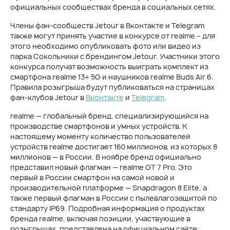
официальных сообществах бренда в социальных сетях.
Члены фан-сообществ Jetour в Вконтакте и Telegram
также могут принять участие в конкурсе от realme – для
этого необходимо опубликовать фото или видео из
парка Сокольники с брендингом Jetour. Участники этого
конкурса получат возможность выиграть комплект из
смартфона realme 13+ 5G и наушников realme Buds Air 6.
Правила розыгрыша будут публиковаться на страницах
фан-клубов Jetour в
Вконтакте
и
Telegram
.
realme — глобальный бренд, специализирующийся на
производстве смартфонов и умных устройств. К
настоящему моменту количество пользователей
устройств realme достигает 160 миллионов, из которых 8
миллионов — в России. В ноябре бренд официально
представил новый флагман — realme GT 7 Pro. Это
первый в России смартфон на самой новой и
производительной платформе — Snapdragon 8 Elite, а
также первый флагман в России с пылевлагозащитой по
стандарту IP69. Подробная информация о продуктах
бренда realme, включая позиции, участвующие в
розыгрышах, представлена на официальном сайте: