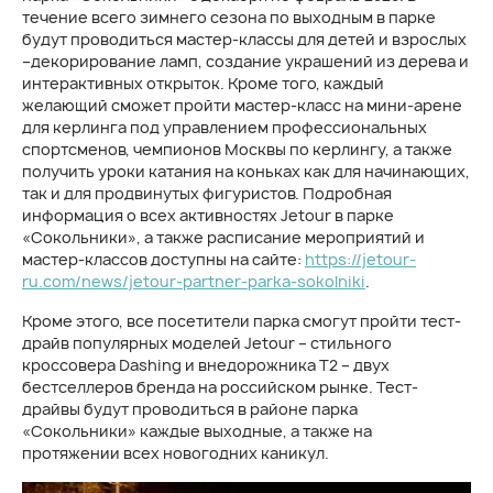
течение всего зимнего сезона по выходным в парке
будут проводиться мастер-классы для детей и взрослых
–декорирование ламп, создание украшений из дерева и
интерактивных открыток. Кроме того, каждый
желающий сможет пройти мастер-класс на мини-арене
для керлинга под управлением профессиональных
спортсменов, чемпионов Москвы по керлингу, а также
получить уроки катания на коньках как для начинающих,
так и для продвинутых фигуристов. Подробная
информация о всех активностях Jetour в парке
«Сокольники», а также расписание мероприятий и
мастер-классов доступны на сайте:
https://jetour-
ru.com/news/jetour-partner-parka-sokolniki
.
Кроме этого, все посетители парка смогут пройти тест-
драйв популярных моделей Jetour – стильного
кроссовера Dashing и внедорожника Т2 – двух
бестселлеров бренда на российском рынке. Тест-
драйвы будут проводиться в районе парка
«Сокольники» каждые выходные, а также на
протяжении всех новогодних каникул.