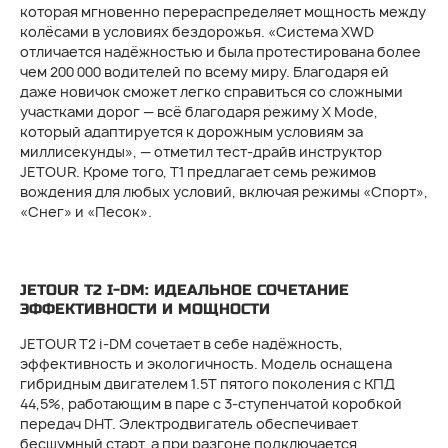
которая мгновенно перераспределяет мощность между
колёсами в условиях бездорожья. «Система XWD
отличается надёжностью и была протестирована более
чем 200 000 водителей по всему миру. Благодаря ей
даже новичок сможет легко справиться со сложными
участками дорог — всё благодаря режиму X Mode,
который адаптируется к дорожным условиям за
миллисекунды», — отметил тест-драйв инструктор
JETOUR. Кроме того, T1 предлагает семь режимов
вождения для любых условий, включая режимы «Спорт»,
«Снег» и «Песок».
JETOUR T2 I-DM: ИДЕАЛЬНОЕ СОЧЕТАНИЕ
ЭФФЕКТИВНОСТИ И МОЩНОСТИ
JETOUR T2 i-DM сочетает в себе надёжность,
эффективность и экологичность. Модель оснащена
гибридным двигателем 1.5T пятого поколения с КПД
44,5%, работающим в паре с 3-ступенчатой ​​коробкой
передач DHT. Электродвигатель обеспечивает
бесшумный старт, а при разгоне подключается