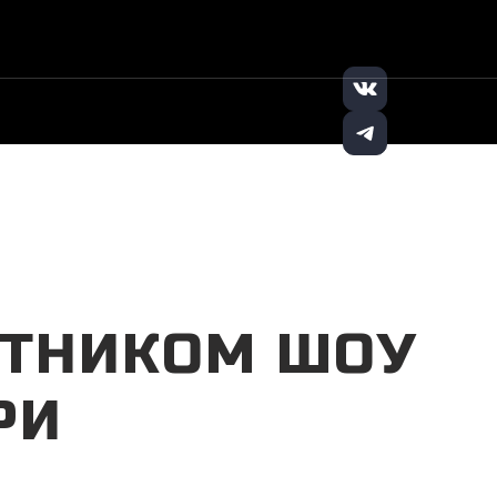
+7 (8552) 913-
Заказать
|
|
131
звонок
СТНИКОМ ШОУ
РИ