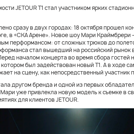
сти JETOUR Т1 стал участником ярких стадионн
ено сразу в двух городах: 18 октября прошел кон
ге, в «СКА Арене». Новое шоу Мари Краймбрери 
ным перформансом: от сложных трюков до полето
рформанса стал вышедший на российский рынок в
еред началом концерта во время сбора гостей н
 котором был задействован новый T1. А в ходе с
жает на сцену, как непосредственный участник 
ала другом бренда и одной из первых обладател
 Мари уже привлекла новую модель к съемке в с
ятиях для клиентов JETOUR.