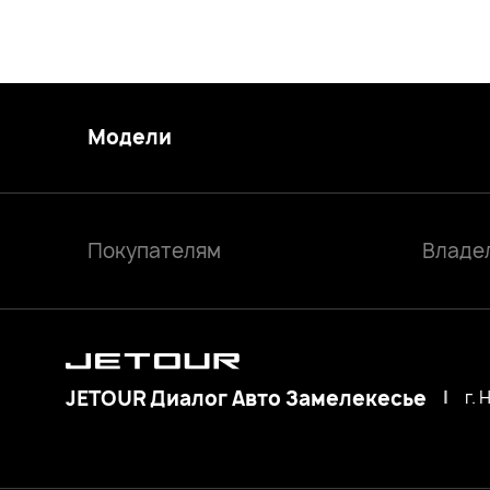
Модели
Покупателям
Владе
JETOUR Диалог Авто Замелекесье
|
г.