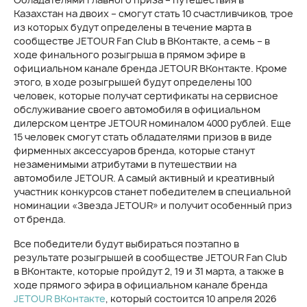
Казахстан на двоих – смогут стать 10 счастливчиков, трое
из которых будут определены в течение марта в
сообществе JETOUR Fan Club в ВКонтакте, а семь – в
ходе финального розыгрыша в прямом эфире в
официальном канале бренда JETOUR ВКонтакте. Кроме
этого, в ходе розыгрышей будут определены 100
человек, которые получат сертификаты на сервисное
обслуживание своего автомобиля в официальном
дилерском центре JETOUR номиналом 4000 рублей. Еще
15 человек смогут стать обладателями призов в виде
фирменных аксессуаров бренда, которые станут
незаменимыми атрибутами в путешествии на
автомобиле JETOUR. А самый активный и креативный
участник конкурсов станет победителем в специальной
номинации «Звезда JETOUR» и получит особенный приз
от бренда.
Все победители будут выбираться поэтапно в
результате розыгрышей в сообществе JETOUR Fan Club
в ВКонтакте, которые пройдут 2, 19 и 31 марта, а также в
ходе прямого эфира в официальном канале бренда
JETOUR ВКонтакте
, который состоится 10 апреля 2026