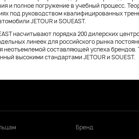
ия и полное погружение в учебный процесс. Теор
виях под руководством квалифицированных тре
автомобили JETOUR и SOUEAST.
AST насчитывают порядка 200 дилерских центров
одельных линеек для российского рынка постоя
ся неотъемлемой составляющей успеха брендов.
енный высокими стандартами JETOUR и SOUEST.
льцам
Бренд