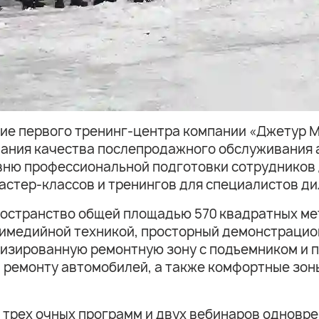
тие первого тренинг-центра компании «Джетур М
вания качества послепродажного обслуживания
вню профессиональной подготовки сотрудников д
стер-классов и тренингов для специалистов ди
остранство общей площадью 570 квадратных ме
тимедийной техникой, просторный демонстрацио
ализированную ремонтную зону с подъемником и
и ремонту автомобилей, а также комфортные зон
 трех очных программ и двух вебинаров одновре